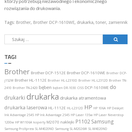
którzy potrzebują niezawodnego i ekonomicznego
rozwiązania do drukowania.
Tags:
Brother
,
Brother DCP-1610WE
,
drukarka
,
toner
,
zamiennik
Szukaj:
TAGI
Brother
Brother DCP-1512E
Brother DCP-1610WE
Brother DCP-
Brother HL-1112E
j152W
Brother HL-L2310D
Brother HL-L2312D
Brother TN-
do
bęben
DCP-1610WE
2410
Brother TN-2420
bęben DR-1030
CISS
drukarka
drukarki
drukarka atramentowa
HP
drukarka laserowa
HL-1112E
HL-L2312D
HP 106A
HP Deskjet
Ink Advantage 2545
HP Ink Advantage 2545
HP Laser 135w
HP Laser Neverstop
P1102
Samsung
M2070
naklejki
1200w
HP W1106A
koperty
Samsung ProXpress SL-M4020ND
Samsung SL-M2026W
SL-M4020ND