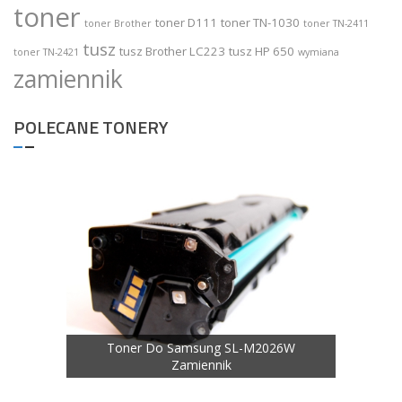
toner
toner D111
toner TN-1030
toner Brother
toner TN-2411
tusz
tusz Brother LC223
tusz HP 650
toner TN-2421
wymiana
zamiennik
POLECANE TONERY
Zamiennik
Toner 
Toner Do Samsung SL-M2026W
Zamiennik