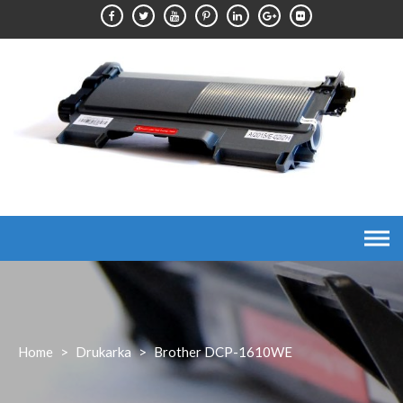
Skip
to
content
Home
>
Drukarka
>
Brother DCP-1610WE