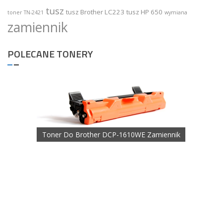
tusz
tusz Brother LC223
tusz HP 650
toner TN-2421
wymiana
zamiennik
POLECANE TONERY
Toner Do Brother DCP-1610WE Zamiennik
nnik