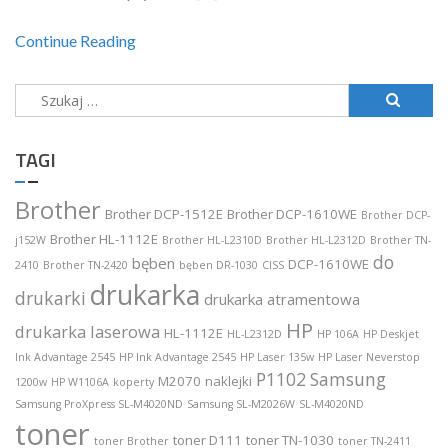
Continue Reading
Szukaj:
TAGI
Brother
Brother DCP-1512E
Brother DCP-1610WE
Brother DCP-
Brother HL-1112E
j152W
Brother HL-L2310D
Brother HL-L2312D
Brother TN-
do
bęben
DCP-1610WE
2410
Brother TN-2420
bęben DR-1030
CISS
drukarka
drukarki
drukarka atramentowa
HP
drukarka laserowa
HL-1112E
HL-L2312D
HP 106A
HP Deskjet
Ink Advantage 2545
HP Ink Advantage 2545
HP Laser 135w
HP Laser Neverstop
P1102
Samsung
M2070
naklejki
1200w
HP W1106A
koperty
Samsung ProXpress SL-M4020ND
Samsung SL-M2026W
SL-M4020ND
toner
toner D111
toner TN-1030
toner Brother
toner TN-2411