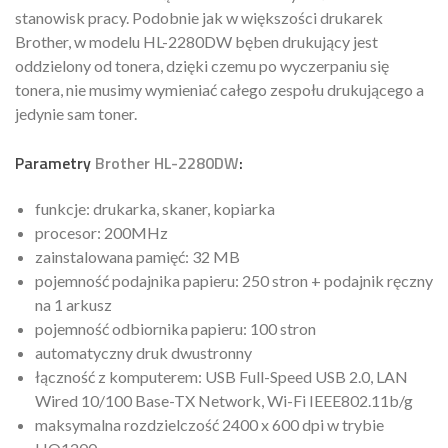
stanowisk pracy. Podobnie jak w większości drukarek
Brother, w modelu HL-2280DW bęben drukujący jest
oddzielony od tonera, dzięki czemu po wyczerpaniu się
tonera, nie musimy wymieniać całego zespołu drukującego a
jedynie sam toner.
Parametry
Brother HL-2280DW
:
funkcje: drukarka, skaner, kopiarka
procesor: 200MHz
zainstalowana pamięć: 32 MB
pojemność podajnika papieru: 250 stron + podajnik ręczny
na 1 arkusz
pojemność odbiornika papieru: 100 stron
automatyczny druk dwustronny
łączność z komputerem: USB Full-Speed USB 2.0, LAN
Wired 10/100 Base-TX Network, Wi-Fi IEEE802.11b/g
maksymalna rozdzielczość 2400 x 600 dpi w trybie