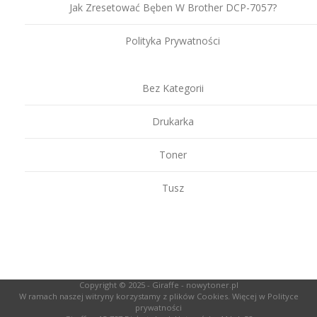
Jak Zresetować Bęben W Brother DCP-7057?
Polityka Prywatności
Bez Kategorii
Drukarka
Toner
Tusz
Copyright © 2025 -
Giraffe - nowytoner.pl
W ramach naszej witryny korzystamy z plików Cookies. Więcej w
Polityce
prywatności