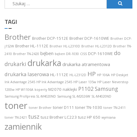
Szukaj:
TAGI
Brother
Brother DCP-1512E
Brother DCP-1610WE
Brother DCP-
Brother HL-1112E
j152W
Brother HL-L2310D
Brother HL-L2312D
Brother TN-
do
bęben
DCP-1610WE
2410
Brother TN-2420
bęben DR-1030
CISS
drukarka
drukarki
drukarka atramentowa
HP
drukarka laserowa
HL-1112E
HL-L2312D
HP 106A
HP Deskjet
Ink Advantage 2545
HP Ink Advantage 2545
HP Laser 135w
HP Laser Neverstop
P1102
Samsung
M2070
naklejki
1200w
HP W1106A
koperty
Samsung ProXpress SL-M4020ND
Samsung SL-M2026W
SL-M4020ND
toner
toner D111
toner TN-1030
toner Brother
toner TN-2411
tusz
tusz Brother LC223
tusz HP 650
toner TN-2421
wymiana
zamiennik