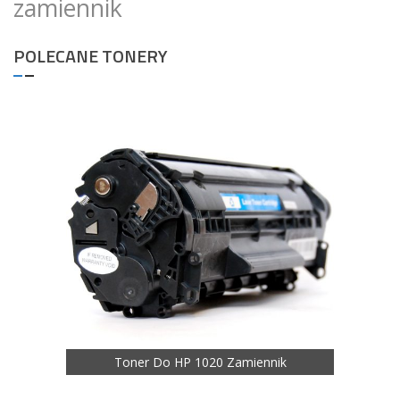
zamiennik
POLECANE TONERY
miennik
Ton
Toner Do HP 1020 Zamiennik