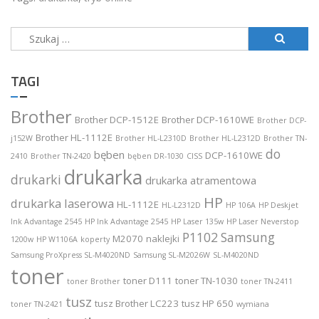
Szukaj:
TAGI
Brother
Brother DCP-1512E
Brother DCP-1610WE
Brother DCP-
Brother HL-1112E
j152W
Brother HL-L2310D
Brother HL-L2312D
Brother TN-
do
bęben
DCP-1610WE
2410
Brother TN-2420
bęben DR-1030
CISS
drukarka
drukarki
drukarka atramentowa
HP
drukarka laserowa
HL-1112E
HL-L2312D
HP 106A
HP Deskjet
Ink Advantage 2545
HP Ink Advantage 2545
HP Laser 135w
HP Laser Neverstop
P1102
Samsung
M2070
naklejki
1200w
HP W1106A
koperty
Samsung ProXpress SL-M4020ND
Samsung SL-M2026W
SL-M4020ND
toner
toner D111
toner TN-1030
toner Brother
toner TN-2411
tusz
tusz Brother LC223
tusz HP 650
toner TN-2421
wymiana