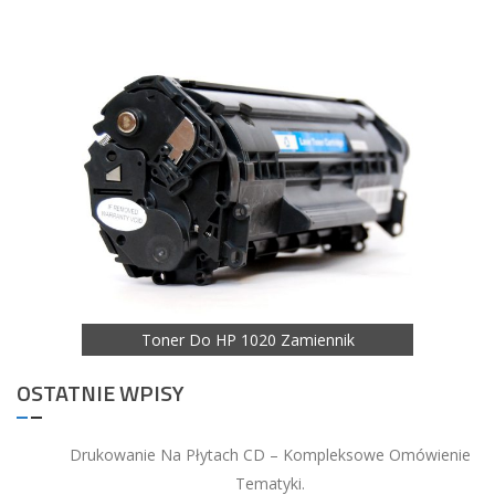
Zamiennik
Ton
Toner Do HP 1020 Zamiennik
OSTATNIE WPISY
Drukowanie Na Płytach CD – Kompleksowe Omówienie
Tematyki.