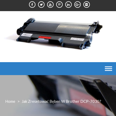
Skip
to
content
Home
>
Jak Zresetować Bęben W Brother DCP-7030?