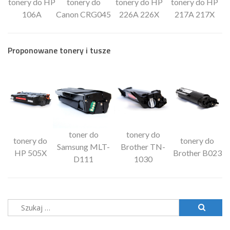
tonery do HP
tonery do
tonery do HP
tonery do HP
106A
Canon CRG045
226A 226X
217A 217X
Proponowane tonery i tusze
toner do
tonery do
tonery do
tonery do
Samsung MLT-
Brother TN-
HP 505X
Brother B023
D111
1030
Szukaj: