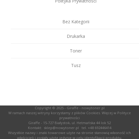
Polityka Prywatności
Bez Kategorii
Drukarka
Toner
Tusz
Copyright © 2025 -
Giraffe - nowytoner.pl
W ramach naszej witryny korzystamy z plików Cookies. Więcej w
Polityce
prywatności
Giraffe - 15-727 Białystok, ul. Hetmańska 44 lok 52
Kontakt:
sklep@nowytoner.pl
tel.
+48 692446414
Wszystkie nazwy i znaki towarowe użyte na stronie stanowią własność ich
właścicieli i zostały użyte jedynie w celu identyfikacji produktu.