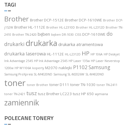
TAGI
Brother
Brother DCP-1512E
Brother DCP-1610WE
Brother DCP-
Brother HL-1112E
j152W
Brother HL-L2310D
Brother HL-L2312D
Brother TN-
do
bęben
DCP-1610WE
2410
Brother TN-2420
bęben DR-1030
CISS
drukarka
drukarki
drukarka atramentowa
HP
drukarka laserowa
HL-1112E
HL-L2312D
HP 106A
HP Deskjet
Ink Advantage 2545
HP Ink Advantage 2545
HP Laser 135w
HP Laser Neverstop
P1102
Samsung
M2070
naklejki
1200w
HP W1106A
koperty
Samsung ProXpress SL-M4020ND
Samsung SL-M2026W
SL-M4020ND
toner
toner D111
toner TN-1030
toner Brother
toner TN-2411
tusz
tusz Brother LC223
tusz HP 650
toner TN-2421
wymiana
zamiennik
POLECANE TONERY