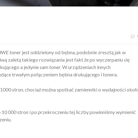
E toner jest oddzielony od bębna, podobnie zresztą jak w
wą zaletą takiego rozwiązania jest fakt że po wyczerpaniu się
ującego a jedynie sam toner. W urządzeniach innych
dące trwałym połączeniem bębna drukującego i tonera.
000 stron, chociaż można spotkać zamienniki o wydajności okoł
10 000 stron i po przekroczeniu tej liczby powinniśmy wymienić
zeniu.