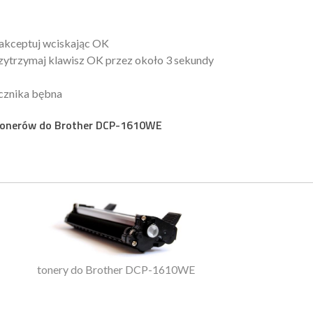
aakceptuj wciskając OK
zytrzymaj klawisz OK przez około 3 sekundy
icznika bębna
i tonerów do Brother DCP-1610WE
tonery do Brother DCP-1610WE
Toner Do Brother HL-2130 Zam