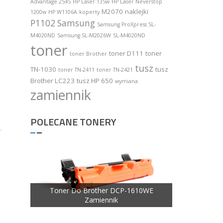
Advantage 2545
HP Laser 135w
HP Laser Neverstop
M2070
naklejki
1200w
HP W1106A
koperty
P1102
Samsung
Samsung ProXpress SL-
M4020ND
Samsung SL-M2026W
SL-M4020ND
toner
toner D111
toner
toner Brother
tusz
TN-1030
tusz
toner TN-2411
toner TN-2421
Brother LC223
tusz HP 650
wymiana
zamiennik
POLECANE TONERY
Toner Do Brother DCP-1610WE
Zamiennik
iennik
Toner Do