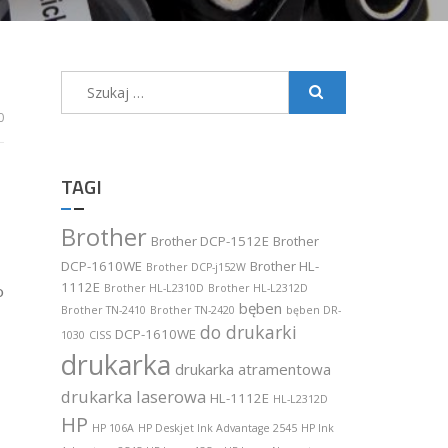
Szukaj:
0
TAGI
Brother
Brother DCP-1512E
Brother
DCP-1610WE
Brother HL-
Brother DCP-j152W
1112E
o
Brother HL-L2310D
Brother HL-L2312D
bęben
Brother TN-2410
Brother TN-2420
bęben DR-
do drukarki
DCP-1610WE
1030
CISS
drukarka
drukarka atramentowa
drukarka laserowa
HL-1112E
HL-L2312D
HP
HP 106A
HP Deskjet Ink Advantage 2545
HP Ink