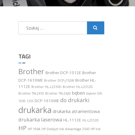
Szukaj:
TAGI
Brother
Brother DCP-1512E
Brother
DCP-1610WE
Brother HL-
Brother DCP-j152W
1112E
Brother HL-L2310D
Brother HL-L2312D
bęben
Brother TN-2410
Brother TN-2420
bęben DR-
do drukarki
DCP-1610WE
1030
CISS
drukarka
drukarka atramentowa
drukarka laserowa
HL-1112E
HL-L2312D
HP
HP 106A
HP Deskjet Ink Advantage 2545
HP Ink