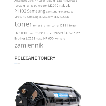
Advantage 2545
HP Laser 135w
HP Laser Neverstop
M2070
naklejki
1200w
HP W1106A
koperty
P1102
Samsung
Samsung ProXpress SL-
M4020ND
Samsung SL-M2026W
SL-M4020ND
toner
toner D111
toner
toner Brother
tusz
TN-1030
tusz
toner TN-2411
toner TN-2421
Brother LC223
tusz HP 650
wymiana
zamiennik
POLECANE TONERY
Toner Do Br