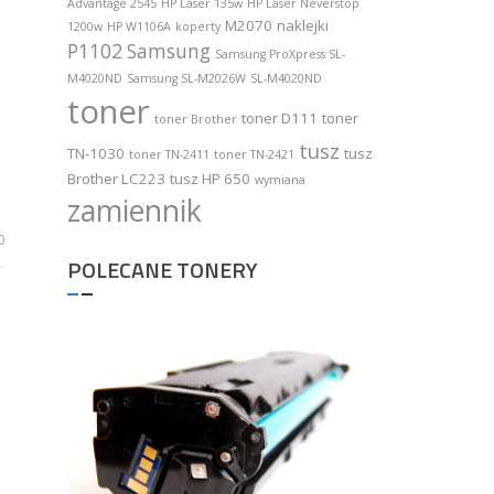
Advantage 2545
HP Laser 135w
HP Laser Neverstop
M2070
naklejki
1200w
HP W1106A
koperty
P1102
Samsung
Samsung ProXpress SL-
M4020ND
Samsung SL-M2026W
SL-M4020ND
toner
toner D111
toner
toner Brother
tusz
TN-1030
tusz
toner TN-2411
toner TN-2421
Brother LC223
tusz HP 650
wymiana
zamiennik
0
POLECANE TONERY