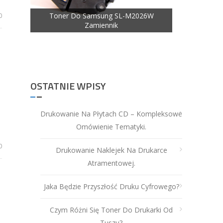
Toner Do Samsung SL-M2026W
0
Zamiennik
nik
Toner Do
OSTATNIE WPISY
Drukowanie Na Płytach CD – Kompleksowe
Omówienie Tematyki.
0
Drukowanie Naklejek Na Drukarce
Atramentowej.
Jaka Będzie Przyszłość Druku Cyfrowego?
Czym Różni Się Toner Do Drukarki Od
Tuszu?