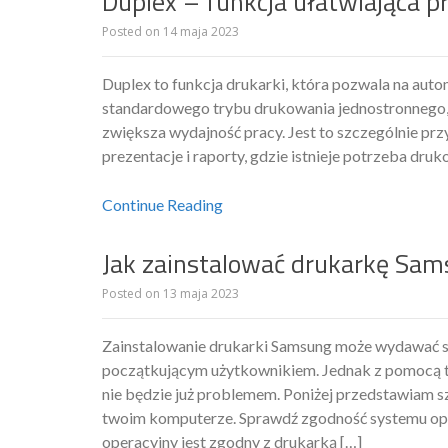
Duplex – funkcja ułatwiająca pr
Posted on
14 maja 2023
Duplex to funkcja drukarki, która pozwala na au
standardowego trybu drukowania jednostronnego, d
zwiększa wydajność pracy. Jest to szczególnie pr
prezentacje i raporty, gdzie istnieje potrzeba druk
Continue Reading
Jak zainstalować drukarkę Sa
Posted on
13 maja 2023
Zainstalowanie drukarki Samsung może wydawać si
początkującym użytkownikiem. Jednak z pomocą t
nie będzie już problemem. Poniżej przedstawiam s
twoim komputerze. Sprawdź zgodność systemu oper
operacyjny jest zgodny z drukarką […]