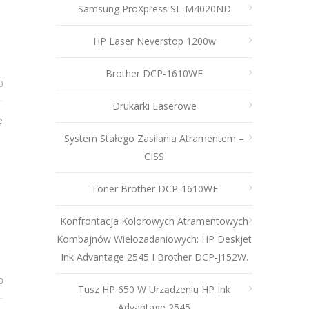
Samsung ProXpress SL-M4020ND
HP Laser Neverstop 1200w
Brother DCP-1610WE
0
Drukarki Laserowe
ę
System Stałego Zasilania Atramentem –
CISS
Toner Brother DCP-1610WE
Konfrontacja Kolorowych Atramentowych
Kombajnów Wielozadaniowych: HP Deskjet
Ink Advantage 2545 I Brother DCP-J152W.
0
Tusz HP 650 W Urządzeniu HP Ink
Advantage 2545