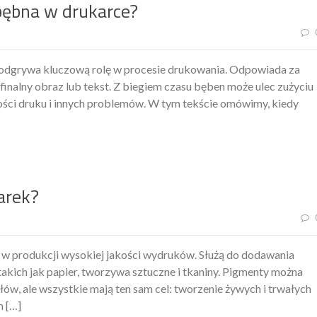
bębna w drukarce?
 odgrywa kluczową rolę w procesie drukowania. Odpowiada za
c finalny obraz lub tekst. Z biegiem czasu bęben może ulec zużyciu
kości druku i innych problemów. W tym tekście omówimy, kiedy
arek?
w produkcji wysokiej jakości wydruków. Służą do dodawania
takich jak papier, tworzywa sztuczne i tkaniny. Pigmenty można
ów, ale wszystkie mają ten sam cel: tworzenie żywych i trwałych
m […]