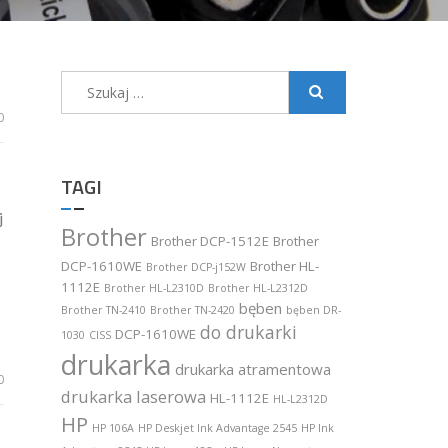
Szukaj:
0
TAGI
j
Brother
Brother DCP-1512E
Brother
DCP-1610WE
Brother HL-
Brother DCP-j152W
1112E
Brother HL-L2310D
Brother HL-L2312D
bęben
Brother TN-2410
Brother TN-2420
bęben DR-
do drukarki
DCP-1610WE
1030
CISS
drukarka
drukarka atramentowa
0
drukarka laserowa
HL-1112E
HL-L2312D
HP
HP 106A
HP Deskjet Ink Advantage 2545
HP Ink