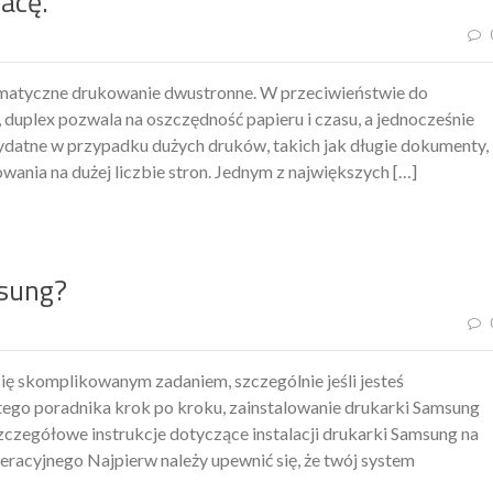
acę.
tomatyczne drukowanie dwustronne. W przeciwieństwie do
uplex pozwala na oszczędność papieru i czasu, a jednocześnie
Toner Do HP 1020 Zamien
zydatne w przypadku dużych druków, takich jak długie dokumenty,
owania na dużej liczbie stron. Jednym z największych […]
msung?
ę skomplikowanym zadaniem, szczególnie jeśli jesteś
ego poradnika krok po kroku, zainstalowanie drukarki Samsung
zczegółowe instrukcje dotyczące instalacji drukarki Samsung na
acyjnego Najpierw należy upewnić się, że twój system