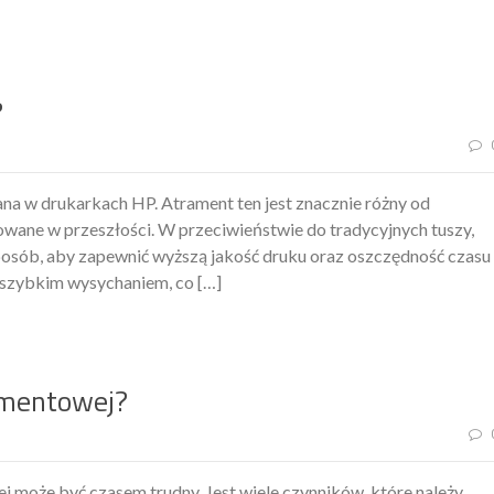
?
na w drukarkach HP. Atrament ten jest znacznie różny od
owane w przeszłości. W przeciwieństwie do tradycyjnych tuszy,
posób, aby zapewnić wyższą jakość druku oraz oszczędność czasu 
ę szybkim wysychaniem, co […]
ramentowej?
 może być czasem trudny. Jest wiele czynników, które należy