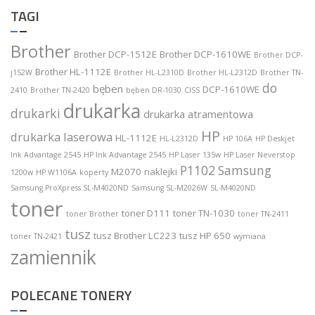
TAGI
Brother
Brother DCP-1512E
Brother DCP-1610WE
Brother DCP-
Brother HL-1112E
j152W
Brother HL-L2310D
Brother HL-L2312D
Brother TN-
do
bęben
DCP-1610WE
2410
Brother TN-2420
bęben DR-1030
CISS
drukarka
drukarki
drukarka atramentowa
HP
drukarka laserowa
HL-1112E
HL-L2312D
HP 106A
HP Deskjet
Ink Advantage 2545
HP Ink Advantage 2545
HP Laser 135w
HP Laser Neverstop
P1102
Samsung
M2070
naklejki
1200w
HP W1106A
koperty
Samsung ProXpress SL-M4020ND
Samsung SL-M2026W
SL-M4020ND
toner
toner D111
toner TN-1030
toner Brother
toner TN-2411
tusz
tusz Brother LC223
tusz HP 650
toner TN-2421
wymiana
zamiennik
POLECANE TONERY