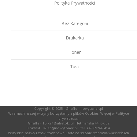
Polityka Prywatności
Bez Kategorii
Drukarka
Toner
Tusz
Copyright © 2025 -
Giraffe - nowytoner.pl
W ramach naszej witryny korzystamy z plików Cookies. Więcej w
Polityce
prywatności
Giraffe - 15-727 Białystok, ul. Hetmańska 44 lok 52
Kontakt:
sklep@nowytoner.pl
tel.
+48 692446414
Wszystkie nazwy i znaki towarowe użyte na stronie stanowią własność ich