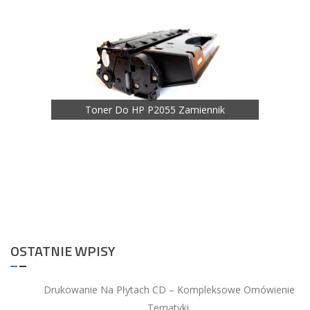
Toner Do HP P2055 Zamiennik
Ton
nik
OSTATNIE WPISY
Drukowanie Na Płytach CD – Kompleksowe Omówienie
Tematyki.