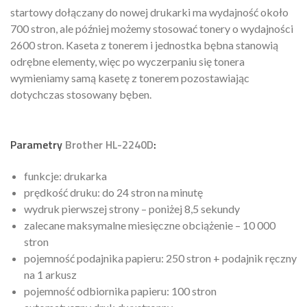
startowy dołączany do nowej drukarki ma wydajność około
700 stron, ale później możemy stosować tonery o wydajności
2600 stron. Kaseta z tonerem i jednostka bębna stanowią
odrębne elementy, więc po wyczerpaniu się tonera
wymieniamy samą kasetę z tonerem pozostawiając
dotychczas stosowany bęben.
Parametry
Brother HL-2240D
:
funkcje: drukarka
prędkość druku: do 24 stron na minutę
wydruk pierwszej strony – poniżej 8,5 sekundy
zalecane maksymalne miesięczne obciążenie – 10 000
stron
pojemność podajnika papieru: 250 stron + podajnik ręczny
na 1 arkusz
pojemność odbiornika papieru: 100 stron