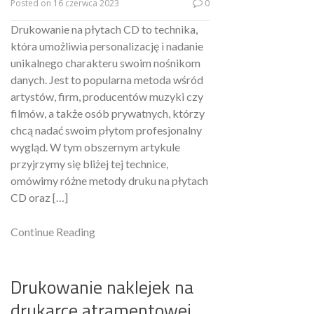
Posted on
16 czerwca 2023
0
Drukowanie na płytach CD to technika,
która umożliwia personalizację i nadanie
unikalnego charakteru swoim nośnikom
danych. Jest to popularna metoda wśród
artystów, firm, producentów muzyki czy
filmów, a także osób prywatnych, którzy
chcą nadać swoim płytom profesjonalny
wygląd. W tym obszernym artykule
przyjrzymy się bliżej tej technice,
omówimy różne metody druku na płytach
CD oraz […]
Continue Reading
Drukowanie naklejek na
drukarce atramentowej.