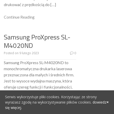
drukować z prędkością do […]
Continue Reading
Samsung ProXpress SL-
M4020ND
Posted on
9 lutego 2023
0
Samsung ProXpress SL-M4020ND to
monochromatyczna drukarka laserowa
przeznaczona dla małych i średnich firm.
Jest to wysoce wydajna maszyna, która
oferuje szereg funkcji i funkcjonalności,
aby zaspokoić potrzeby firm, które
Serwis wykorzystuje pliki cookies. Korzystając ze strony
wymagają szybkiego, wydajnego i
wyrażasz zgodę na wykorzystywanie plików cookies.
dowiedz
ekonomicznego drukowania. Jedną z
się więcej.
kluczowych cech Samsung ProXpress SL-