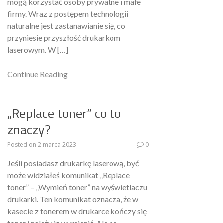
mogą korzystać osoby prywatne i małe
firmy. Wraz z postępem technologii
naturalne jest zastanawianie się, co
przyniesie przyszłość drukarkom
laserowym. W […]
Continue Reading
„Replace toner” co to
znaczy?
Posted on
2 marca 2023
0
Jeśli posiadasz drukarkę laserową, być
może widziałeś komunikat „Replace
toner” – „Wymień toner” na wyświetlaczu
drukarki. Ten komunikat oznacza, że ​​w
kasecie z tonerem w drukarce kończy się
toner i należy ją wymienić. Ale co