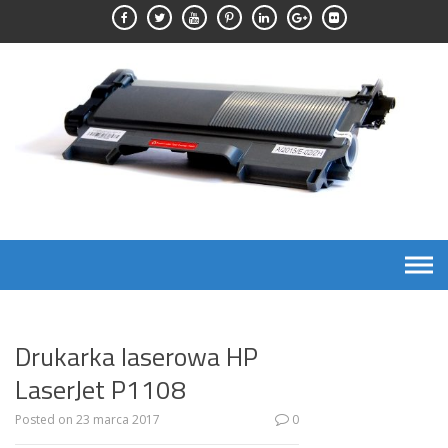
Skip
to
content
Drukarka laserowa HP
LaserJet P1108
Posted on
23 marca 2017
0