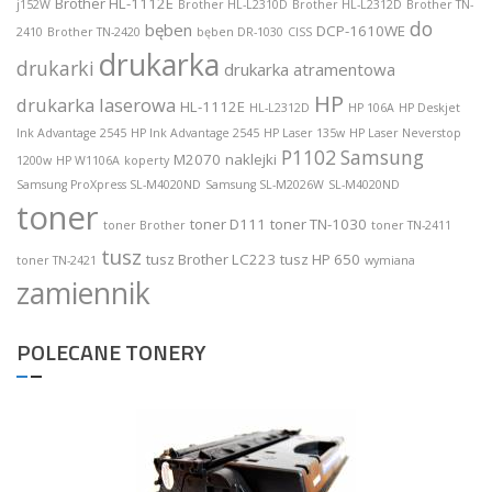
Brother HL-1112E
j152W
Brother HL-L2310D
Brother HL-L2312D
Brother TN-
do
bęben
DCP-1610WE
2410
Brother TN-2420
bęben DR-1030
CISS
drukarka
drukarki
drukarka atramentowa
HP
drukarka laserowa
HL-1112E
HL-L2312D
HP 106A
HP Deskjet
Ink Advantage 2545
HP Ink Advantage 2545
HP Laser 135w
HP Laser Neverstop
P1102
Samsung
M2070
naklejki
1200w
HP W1106A
koperty
Samsung ProXpress SL-M4020ND
Samsung SL-M2026W
SL-M4020ND
toner
toner D111
toner TN-1030
toner Brother
toner TN-2411
tusz
tusz Brother LC223
tusz HP 650
toner TN-2421
wymiana
zamiennik
POLECANE TONERY