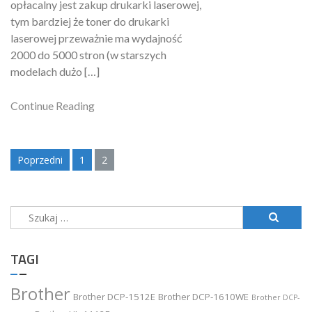
opłacalny jest zakup drukarki laserowej,
tym bardziej że toner do drukarki
laserowej przeważnie ma wydajność
2000 do 5000 stron (w starszych
modelach dużo […]
Continue Reading
Nawigacja
Poprzedni
1
2
po
wpisach
Szukaj:
TAGI
Brother
Brother DCP-1512E
Brother DCP-1610WE
Brother DCP-