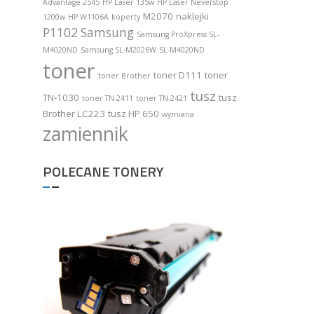
Advantage 2545
HP Laser 135w
HP Laser Neverstop
M2070
naklejki
1200w
HP W1106A
koperty
P1102
Samsung
Samsung ProXpress SL-
M4020ND
Samsung SL-M2026W
SL-M4020ND
toner
toner D111
toner
toner Brother
tusz
TN-1030
tusz
toner TN-2411
toner TN-2421
Brother LC223
tusz HP 650
wymiana
zamiennik
POLECANE TONERY
Toner Do