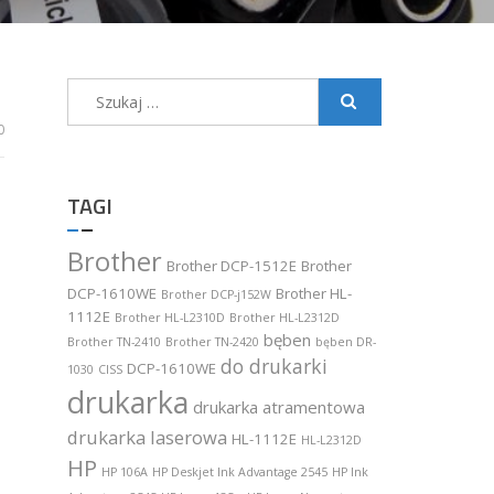
Szukaj:
0
TAGI
Brother
Brother DCP-1512E
Brother
DCP-1610WE
Brother HL-
Brother DCP-j152W
1112E
Brother HL-L2310D
Brother HL-L2312D
bęben
Brother TN-2410
Brother TN-2420
bęben DR-
do drukarki
DCP-1610WE
1030
CISS
drukarka
drukarka atramentowa
drukarka laserowa
HL-1112E
HL-L2312D
HP
HP 106A
HP Deskjet Ink Advantage 2545
HP Ink