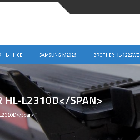
 HL-1110E
SAMSUNG M2026
BROTHER HL-1222WE
R HL-L2310D</SPAN>
-L2310D</span>"