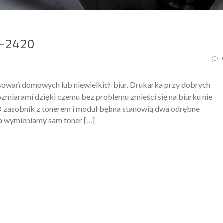
N-2420
sowań domowych lub niewielkich biur. Drukarka przy dobrych
ozmiarami dzięki czemu bez problemu zmieści się na biurku nie
D zasobnik z tonerem i moduł bębna stanowią dwa odrębne
ra wymieniamy sam toner […]