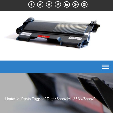
Skip
to
content
Home
>
Posts Tagged "Tag: <span>M125A</span>"