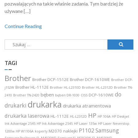
pozwalających na takie właśnie zadania. Tym bardziej że
używane […]
Continue Reading
Szukaj:
TAGI
Brother
Brother DCP-1512E
Brother DCP-1610WE
Brother DCP-
Brother HL-1112E
j152W
Brother HL-L2310D
Brother HL-L2312D
Brother TN-
do
bęben
DCP-1610WE
2410
Brother TN-2420
bęben DR-1030
CISS
drukarka
drukarki
drukarka atramentowa
HP
drukarka laserowa
HL-1112E
HL-L2312D
HP 106A
HP Deskjet
Ink Advantage 2545
HP Ink Advantage 2545
HP Laser 135w
HP Laser Neverstop
P1102
Samsung
M2070
naklejki
1200w
HP W1106A
koperty
Samsung ProXpress SL-M4020ND
Samsung SL-M2026W
SL-M4020ND