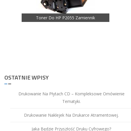
Zamiennik
Toner Do HP P2055 Zamiennik
To
OSTATNIE WPISY
Drukowanie Na Płytach CD – Kompleksowe Omówienie
Tematyki.
Drukowanie Naklejek Na Drukarce Atramentowej.
Jaka Będzie Przyszłość Druku Cyfrowego?