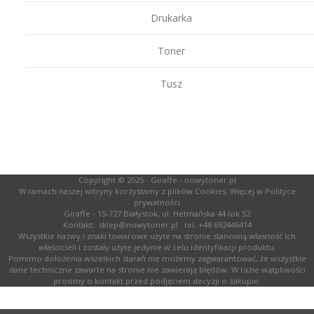
Drukarka
Toner
Tusz
Copyright © 2025 -
Giraffe - nowytoner.pl
W ramach naszej witryny korzystamy z plików Cookies. Więcej w
Polityce
prywatności
Giraffe - 15-727 Białystok, ul. Hetmańska 44 lok 52
Kontakt:
sklep@nowytoner.pl
tel.
+48 692446414
Wszystkie nazwy i znaki towarowe użyte na stronie stanowią własność ich
właścicieli i zostały użyte jedynie w celu identyfikacji produktu.
Pomimo dołożenia wszelkich starań nie możemy zagwarantować, że wszystkie
dane techniczne zawarte na stronie nie zawierają błędów. W razie wątpliwości
prosimy o kontakt przed podjęciem decyzji o zakupie.