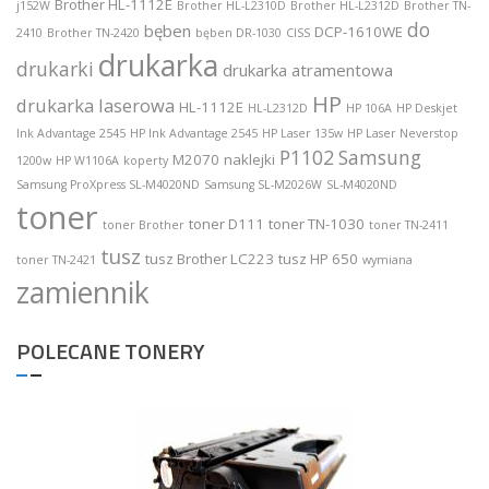
Brother HL-1112E
j152W
Brother HL-L2310D
Brother HL-L2312D
Brother TN-
do
bęben
DCP-1610WE
2410
Brother TN-2420
bęben DR-1030
CISS
drukarka
drukarki
drukarka atramentowa
HP
drukarka laserowa
HL-1112E
HL-L2312D
HP 106A
HP Deskjet
Ink Advantage 2545
HP Ink Advantage 2545
HP Laser 135w
HP Laser Neverstop
P1102
Samsung
M2070
naklejki
1200w
HP W1106A
koperty
Samsung ProXpress SL-M4020ND
Samsung SL-M2026W
SL-M4020ND
toner
toner D111
toner TN-1030
toner Brother
toner TN-2411
tusz
tusz Brother LC223
tusz HP 650
toner TN-2421
wymiana
zamiennik
POLECANE TONERY