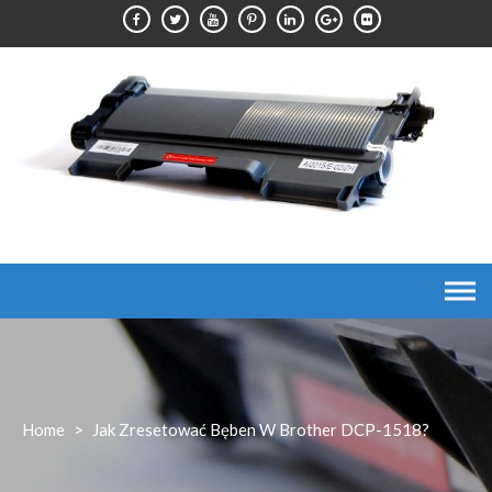
Skip
to
content
Home
>
Jak Zresetować Bęben W Brother DCP-1518?