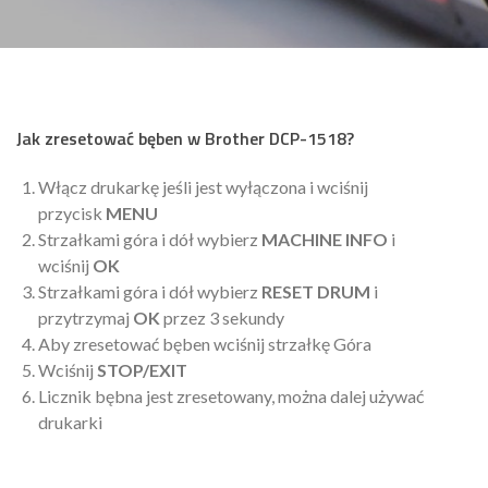
Jak zresetować bęben w
Brother DCP-1518?
Włącz drukarkę jeśli jest wyłączona i wciśnij
przycisk
MENU
Strzałkami góra i dół wybierz
MACHINE INFO
i
wciśnij
OK
Strzałkami góra i dół wybierz
RESET DRUM
i
przytrzymaj
OK
przez 3 sekundy
Aby zresetować bęben wciśnij strzałkę Góra
Wciśnij
STOP/EXIT
Licznik bębna jest zresetowany, można dalej używać
drukarki